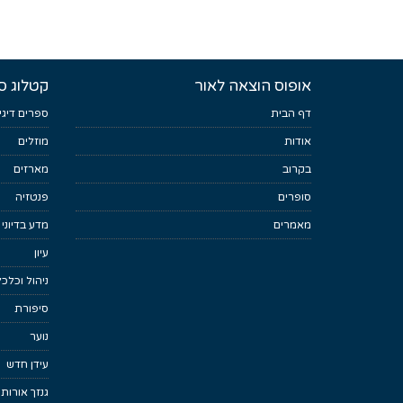
אופוס הוצאה לאור
קטלוג ס
דף הבית
ספרים דיגי
אודות
מוזלים
בקרוב
מארזים
סופרים
פנטזיה
מאמרים
מדע בדיוני
עיון
ניהול וכלכ
סיפורת
נוער
עידן חדש
גנזך אורות