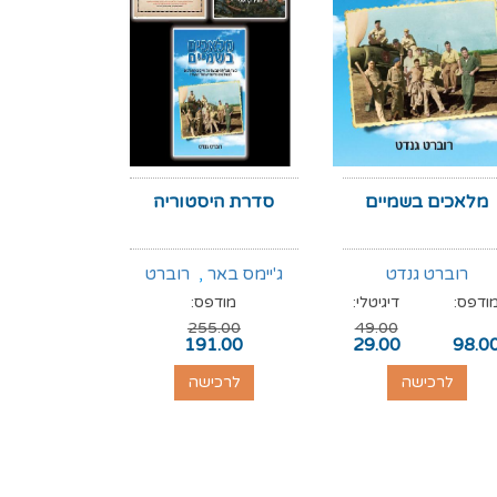
מלאכים בשמיים
סדרת היסטוריה
סוף לאל
רוברט גנדט
ג'יימס באר
,
רוברט
ד"ר דייל
ודפס:
דיגיטלי:
מודפס:
מודפס:
גנדט
,
רוג'ר קראולי
255.00
49.00
89.00
191.00
29.00
98.0
לרכישה
לרכישה
לרכי