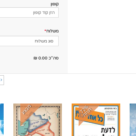
קופון
משלוח
סה"כ
0.00
₪
ה
מבצע
7
%
נ
ח
2
ה
ה