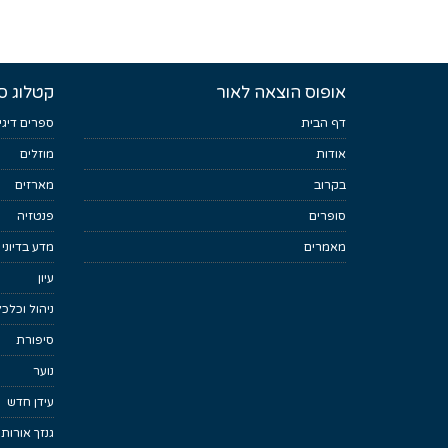
אופוס הוצאה לאור
קטלוג ס
דף הבית
ספרים דיגי
אודות
מוזלים
בקרוב
מארזים
סופרים
פנטזיה
מאמרים
מדע בדיוני
עיון
ניהול וכלכ
סיפורת
נוער
עידן חדש
גנזך אורות