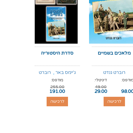
מלאכים בשמיים
סדרת היסטוריה
סוף לאל
רוברט גנדט
ג'יימס באר
,
רוברט
ד"ר דייל
ודפס:
דיגיטלי:
מודפס:
מודפס:
גנדט
,
רוג'ר קראולי
255.00
49.00
89.00
191.00
29.00
98.0
לרכישה
לרכישה
לרכי