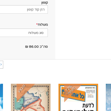
קופון
משלוח
סה"כ
86.00
₪
ה
מבצע
7
%
נ
ח
2
ה
ה