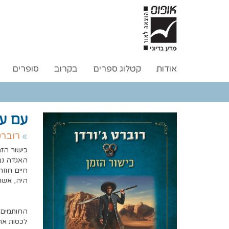
אודות
קטלוג ספרים
בקרוב
סופרים
עם על
רוברט
כישור הזמ
האגדה נמו
חיים חוזר
היה, אשר 
החותמים ב
לכסות את 