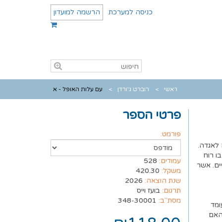
כניסה למערכת
הרשמה למועדון
ראשי
רוברט ג'ורדן
עם עלות האופל - א
פרטי הספר
פורמט:
 לאגדה.
ו רוח
עמודים:
528
יים. אשר
משקל:
420.30
שנת הוצאה:
2026
תרגום:
בועז וייס
מסת"ב:
348-30001
ומד
 האם