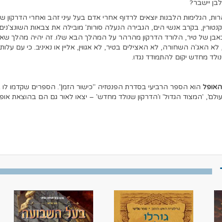
בן יישבר?
ות, הגלימות הלבנות יוצאים לרדוף אחרי אדם בעל עיני זהב ואחרי הדרקון שנ
טורין, בקרב אנשי הים, הגבירה הנעלה סורות' מובילה את צבאות השונצ'נים
אבן של טיר, הלורד הדרקון מהרהר על המהלך הבא שלו. זה יהיה מהלך שאיש
לא האג'ה השחורה, לא האצילים בטיר, לא אגווין, אליין או נאיניב. כי עם עלות
ולד מחדש יקום להתמודד נגדו.
האופל
הוא הספר הרביעי בסדרת הפנטזיה "כישור הזמן". הספרים שקדמו לו
 העולם', 'המצוד הגדול' ו'הדרקון שנולד מחדש' – יצאו לאור גם הם בהוצאת אופו