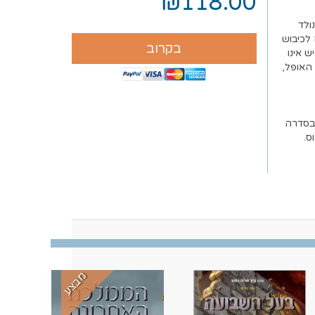
₪118.00
ולד
 לכיבוש
בקרוב
 אינו
 האופל,
 בסדרה
ס.
מבצע