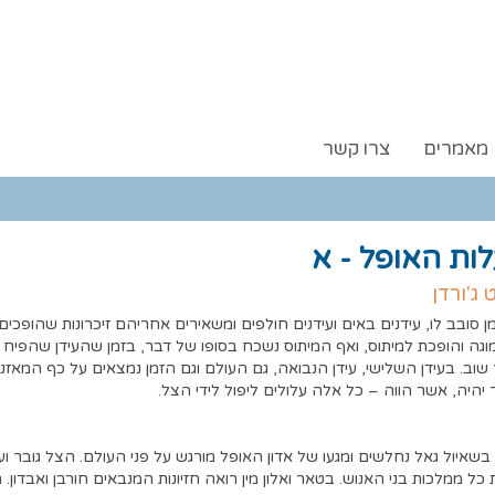
מאמרים
צרו קשר
ות האופל - א
 ג'ורדן
ן סובב לו, עידנים באים ועידנים חולפים ומשאירים אחריהם זיכרונות שהופכים
גה והופכת למיתוס, ואף המיתוס נשכח בסופו של דבר, בזמן שהעידן שהפיח ב
 שוב. בעידן השלישי, עידן הנבואה, גם העולם וגם הזמן נמצאים על כף המאזנ
יהיה, אשר הווה – כל אלה עלולים ליפול לידי הצל.
שאיול גאל נחלשים ומגעו של אדון האופל מורגש על פני העולם. הצל גובר וע
כל ממלכות בני האנוש. בטאר ואלון מין רואה חזיונות המנבאים חורבן ואבדון.