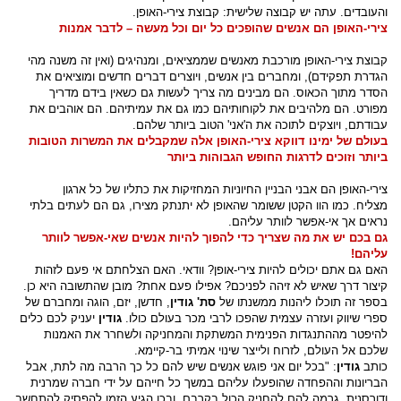
והעובדים. עתה יש קבוצה שלישית: קבוצת צירי-האופן.
צירי-האופן הם אנשים שהופכים כל יום וכל מעשה – לדבר אמנות
קבוצת צירי-האופן מורכבת מאנשים שממציאים, ומנהיגים (ואין זה משנה מהי
הגדרת תפקידם), ומחברים בין אנשים, ויוצרים דברים חדשים ומוציאים את
הסדר מתוך הכאוס. הם מבינים מה צריך לעשות גם כשאין בידם מדריך
מפורט. הם מלהיבים את לקוחותיהם כמו גם את עמיתיהם. הם אוהבים את
עבודתם, ויוצקים לתוכה את ה'אני' הטוב ביותר שלהם.
בעולם של ימינו דווקא צירי-האופן אלה שמקבלים את המשרות הטובות
ביותר וזוכים לדרגות החופש הגבוהות ביותר
צירי-האופן הם אבני הבניין החיוניות המחזיקות את כתליו של כל ארגון
מצליח. כמו הוו הקטן ששומר שהאופן לא יתנתק מצירו, גם הם לעתים בלתי
נראים אך אי-אפשר לוותר עליהם.
גם בכם יש את מה שצריך כדי להפוך להיות אנשים שאי-אפשר לוותר
עליהם!
האם גם אתם יכולים להיות צירי-אופן? וודאי. האם הצלחתם אי פעם לזהות
קיצור דרך שאיש לא זיהה לפניכם? אפילו פעם אחת? מובן שהתשובה היא כן.
בספר זה תוכלו ליהנות ממשנתו של
סת' גודין
, חדשן, יזם, הוגה ומחברם של
ספרי שיווק ועזרה עצמית שהפכו לרבי מכר בעולם כולו.
גודין
יעניק לכם כלים
להיפטר מההתנגדות הפנימית המשתקת והמחניקה ולשחרר את האמנות
שלכם אל העולם, לזרוח ולייצר שינוי אמיתי בר-קיימא.
כותב
גודין
: "בכל יום אני פוגש אנשים שיש להם כל כך הרבה מה לתת, אבל
הבריונות וההפחדה שהופעלו עליהם במשך כל חייהם על ידי חברה שמרנית
ודורסנית, גרמה להם להחניק הכול בקרבם. ובכן הגיע הזמן להפסיק להתחשב