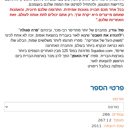
בדרישות המנגנון, ולהתחיל לסרטט את המפה שלכם בעצמכם.
בכל אחד מכם חבויה גאונות אמיתית. התרומה שלכם חיונית, והאמנות
שאתם מייצרים היא יקרת ערך. רק אתם יכולים לתת אותה לעולם. זאת
האחריות שלכם."
סת' גודין
, מחברם של יותר מתריסר רבי-מכר, וביניהם "
פרה סגולה
"
ו"
להנהיג את השבט
" שיצאו לאור בעברית בהוצאת אופוס, זכה לא אחת לכינוי
"משווק-העל של אמריקה". ספריו תורגמו ליותר משלושים שפות, הבלוג שלו
הוא כנראה הנקרא ביותר בעולם, והחברה האחרונה
שייסד,
Squidoo.com
מדורגת במס' 125 מבין האתרים הנצפים ביותר
בארצות-הברית. ספרו "
ציר-האופן
" הפך לרב-מכר בארצות-הברית ביום
הראשון להוצאתו לאור.
המלצה בגלובל ריפורט
פרטי הספר
פורמט:
עמודים:
286
משקל:
267.12
שנת הוצאה:
2011