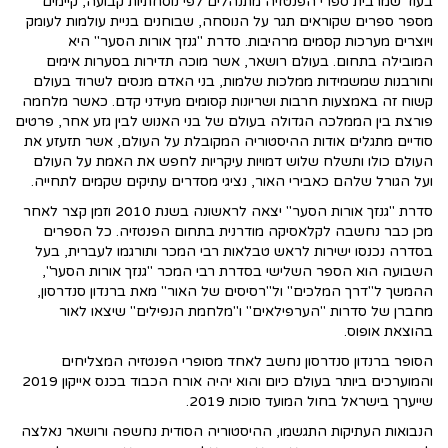
בעוד שמרבית ספרי הפנטזיה מתנהלים לפי נוסחתיות קבועה, קיימים
מספר ספרים שקוראים תגר על הנוסחה, שבוחנים בניית עולמות לעומק
ויוצרים מערכות קסמים מרהיבות. סדרת "גנזך אורות הסער" היא
המובילה בתחום. בעולם רושאר, אשר מוכה תדירות בסערות אימים
וחורבנות שמשמידות ממלכות שלמות, בני האדם מנסים לשרוד בעולם
קשוח זה באמצעות חרבות ושריונות קסומים מעידני קדם. כאשר מלחמה
פורצת בין הממלכה הגדולה בעולם של בני האנוש לבין גזע אחר, פרטים
סודיים מתגלים אודות ההיסטוריה המקובלת על העולם, אשר תזעזע את
העולם כולו ותשלח שלוש דמויות עיקריות לחפש את האמת על העולם
ועל הגורל שלהם כאבירי האור, נציגי מסדרים עתיקים שקמים לתחייה.
סדרת "גנזך אורות הסער" יצאה לראשונה בשנת 2010 וזמן קצר לאחר
מכן כבר נחשבה לקלאסיקה מודרנית בתחום הפנטזיה. כל הספרים
בסדרה נכנסו ישירות לראש טבלאות רבי המכר ותורגמו לעברית, בעל
השבועה הוא הספר השלישי בסדרת רבי המכר "גנזך אורות הסער",
ההמשך ל"דרך המלכים" ול"רסיסים של האור" מאת ברנדון סנדרסון,
מחברן של סדרות "הערפילאים" ו"מלחמת הנפילים" שיצאו לאור
בהוצאת אופוס.
הסופר ברנדון סנדרסון נחשב לאחד מסופרי הפנטזיה המצליחים
והמוערכים ביותר בעולם כיום והוא יהיה אורח הכבוד בכנס אייקון 2019
שייערך בישראל בחול המועד סוכות 2019.
הנבואות העתיקות התגשמו, ההיסטוריה הסודית נחשפה ורושאר נאלצה