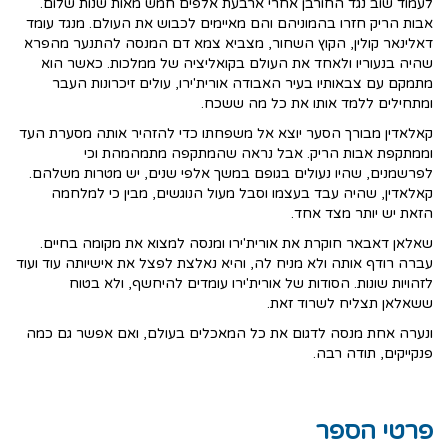
לעמוד שוב נגד החורבן אחרי ארבעת אלפים חמש מאות שנות שלום.
אבות הריק חזרו בהמוניהם והם מאיימים לכבוש את העולם. מנגד עומד
דאלינאר קולין, הקוץ השחור, מצביא צמא דם המנסה להתנער מהפרא
שהיה בנעוריו ולאחד את העולם בקואליציה של ממלכות. כאשר הוא
מתמקם עם צבאותיו בעיר האבודה אורית'ירו, עולים זיכרונות העבר
ומתחילים ללמד אותו את כל מה ששכח.
קאלאדין מבורך הסער יוצא אל משפחתו כדי להזהיר אותה מסערת העד
וממתקפת אבות הריק. אבל נראה שהמתקפה מתמהמהת וכי
לפרשמנים, שהיו נעולים בגופם במשך אלפי שנים, יש מטרות משלהם.
קאלאדין, שהיה עבד בעצמו וסבל מעול הנוגשים, מבין כי למלחמה
הזאת יש יותר מצד אחד.
שאלאן דאבאר חוקרת את אורית'ירו ומנסה למצוא את מקומה בחיים.
עברה רודף אותה ולא מניח לה, והיא נאלצת לפצל את אישיותה עוד ועוד
לזהויות שונות. הסודות של אורית'ירו עומדים להיחשף, ולא בטוח
ששאלאן תצליח לשרוד זאת.
ונערה אחת מנסה לדגום את כל המאכלים בעולם, ואם אפשר גם כמה
פנקייקים, תודה רבה.
פרטי הספר