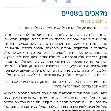
מלאכים בשמיים
רוברט גנדט
זהו הסיפור המרתק על הולדת חיל האוויר כשברקע הולדת המדינה
.
הכרזת האו"ם הייתה אות הזינוק לצורך הדחוף בהצטיידות, ולכך נקבצה חבורה
של אנשי צוות אוויר שהתנדבו והתלכדו מארצות הברית, מקנדה, מבריטניה,
מצרפת ומדרום אפריקה. רובם נלחמו במלחמת העולם השנייה – צעירים,
אידיאליסטים, הרפתקנים, אציליים, תימהוניים, אמיצים להפליא. אל שוויימר,
עזר ויצמן, בוריס סניור, גדעון ליכטמן, לו לנרט, סיד כהן, רודי אוגרטן, סליק
גודלין, מודי אלון אלה וחבריהם – לא כולם יהודים, כמה מהם ילידי הארץ –
הפרו ביודעין את האיסור על משלוחי נשק ומטוסים לישראל. הם הבריחו
מסרשמיטים מצ'כוסלובקיה, הטיסו 'פרימוסים', דקוטות וקונסטליישנים מקצווי
הגלובוס לארץ. המתנדבים מרדו בחוקים הנוקשים של מדינותיהם וסיכנו הכול
– את חייהם, את הקריירות שלהם, את אזרחותם – כדי להילחם למען ישראל.
הם הביאו מטוסים ונשק, טעו בניווט, הם התרסקו בשערי הארץ, ישבו בבתי
כלא – הכול בדרכם לעזור למדינה בדרך.
במאי 1948, אחרי הכרזת העצמאות, הם הצטרפו לכוחות הלוחמים והקימו יש
מאין את חיל האוויר. הם עצרו את המצרים באשדוד, הפציצו עם מטוסים קלים
את רבת עמון ועם 'מבצרים מעופפים' את קהיר, הם הפילו מפציצים מצריים
מעל תל אביב, לחמו בקרבות אוויר בקולגות מחיל האוויר הבריטי... והם נפלו