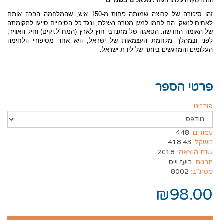
והתרסקו ונעלמו ונגוזו כ
מלאכים בשמיים
.
זהו סיפורה של קבוצה שמנתה פחות מ-150 איש, שהמלחמה הפכה אותם
לאחים לנשק. הם לחמו למען מטרה נאצלת, ונגד כל הסיכויים סייעו לתקומתה
של האומה החדשה. הסאגה של מתנדבי חוץ לארץ (המח"לניקים) וחיל האוויר,
לפני ובמהלך מלחמת העצמאות של ישראל, היא אחד מסיפורי הלחימה
העלומים והמרגשים ביותר של לידת ישראל.
פרטי הספר
פורמט:
עמודים:
448
משקל:
418.43
שנת הוצאה:
2018
תרגום:
בועז וייס
מסת"ב:
8002
₪98.00