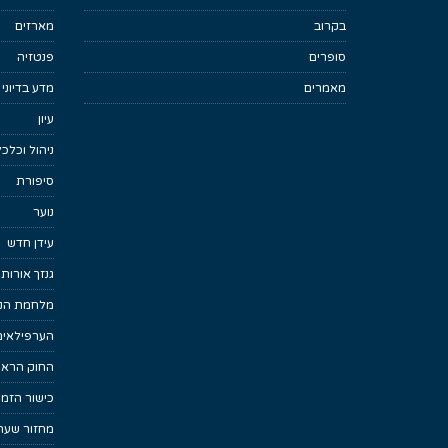
בקרוב
מארזים
סופרים
פנטזיה
מאמרים
מדע בדיוני
עיון
ניהול וכלכ
סיפורת
נוער
עידן חדש
גנזך אורות
מלחמת הנפ
הערפילאים
החוק הראש
כישור הזמן
מחזור שער