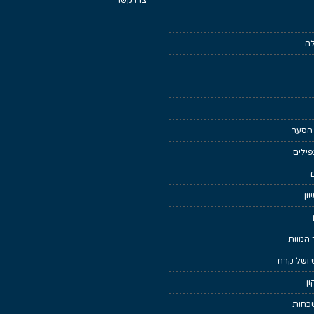
צרו קשר
לה
 הסער
ילים
ון
 המוות
 ושל קרח
ן
כחות