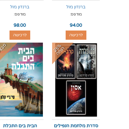
ברנדון מוֹל
ברנדון מוֹל
מודפס:
מודפס:
98.00
94.00
לרכישה
לרכישה
מבצ
2
%
נ
ח
5
ה
ה
סדרת מלחמת הנפילים
הבית בים התכלת