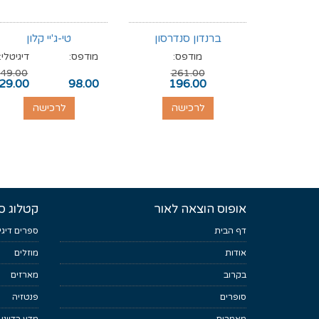
ברנדון סנדרסון
טי-ג'יי קלון
מודפס:
מודפס:
דיגיטלי:
49.00
261.00
29.00
98.00
196.00
לרכישה
לרכישה
אופוס הוצאה לאור
קטלוג ס
דף הבית
ספרים דיגי
אודות
מוזלים
בקרוב
מארזים
סופרים
פנטזיה