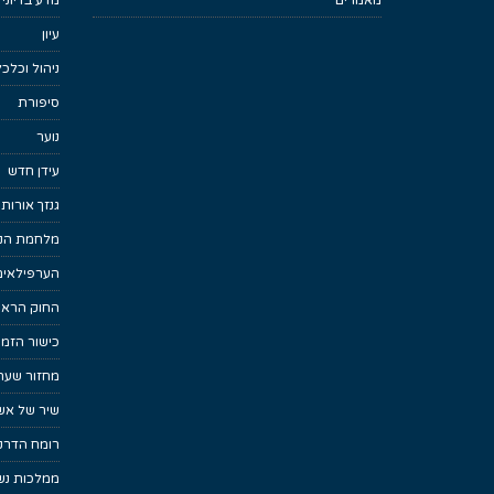
מאמרים
מדע בדיוני
עיון
ניהול וכלכ
סיפורת
נוער
עידן חדש
גנזך אורות
מלחמת הנפ
הערפילאים
החוק הראש
כישור הזמן
מחזור שער
שיר של אש
רומח הדרקו
ממלכות נש