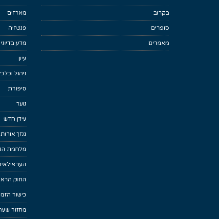
בקרוב
מארזים
סופרים
פנטזיה
מאמרים
מדע בדיוני
עיון
ניהול וכלכ
סיפורת
נוער
עידן חדש
גנזך אורות
מלחמת הנפ
הערפילאים
החוק הראש
כישור הזמן
מחזור שער