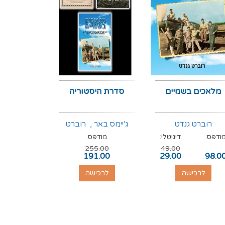
מלאכים בשמיים
סדרת היסטוריה
סוף לאל
רוברט גנדט
ג'יימס באר
,
רוברט
ד"ר דייל
ודפס:
דיגיטלי:
מודפס:
מודפס:
גנדט
,
רוג'ר קראולי
255.00
49.00
89.00
191.00
29.00
98.0
לרכישה
לרכישה
לרכי