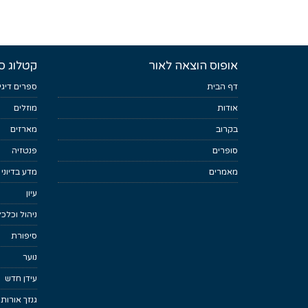
אופוס הוצאה לאור
קטלוג ס
דף הבית
ספרים דיגי
אודות
מוזלים
בקרוב
מארזים
סופרים
פנטזיה
מאמרים
מדע בדיוני
עיון
ניהול וכלכ
סיפורת
נוער
עידן חדש
גנזך אורות