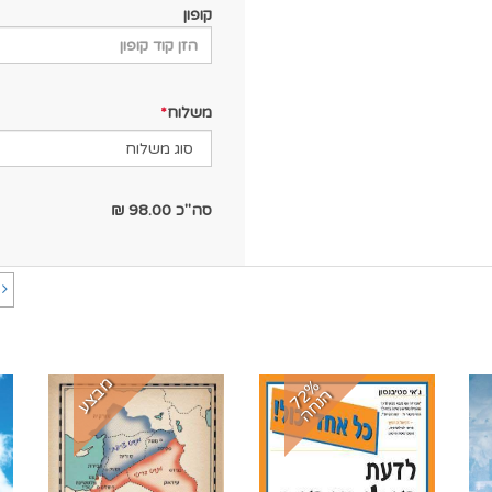
קופון
משלוח
סה"כ
98.00
₪
ה
מבצע
7
%
נ
ח
2
ה
ה