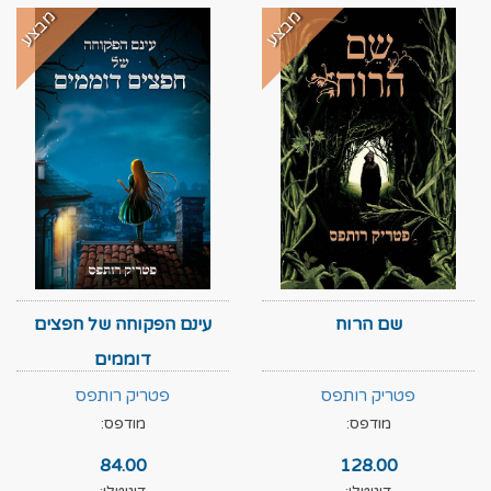
מבצע
מבצע
שם הרוח
עינם הפקוחה של חפצים
דוממים
פטריק רותפס
פטריק רותפס
מודפס:
מודפס:
84.00
128.00