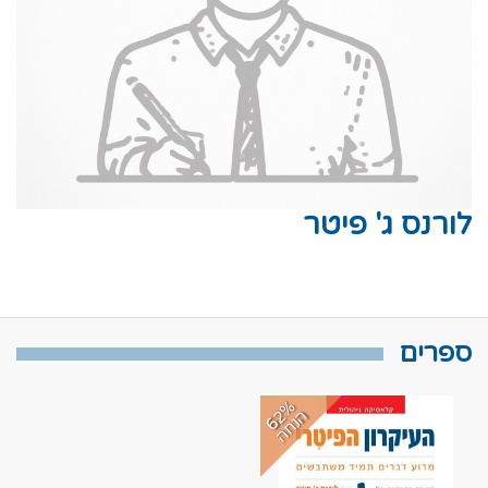
לורנס ג' פיטר
ספרים
6
%
נ
ח
2
ה
ה