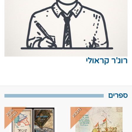
רוג'ר קראולי
ספרים
מבצע
2
%
נ
ח
5
ה
ה