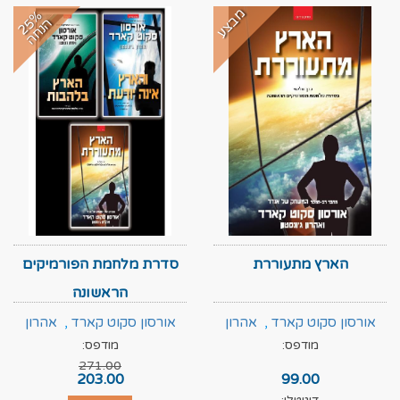
מבצע
2
%
נ
ח
5
ה
ה
הארץ מתעוררת
סדרת מלחמת הפורמיקים
הראשונה
אורסון סקוט קארד
,
אהרון
אורסון סקוט קארד
,
אהרון
מודפס:
מודפס:
ג'ונסטון
ג'ונסטון
271.00
203.00
99.00