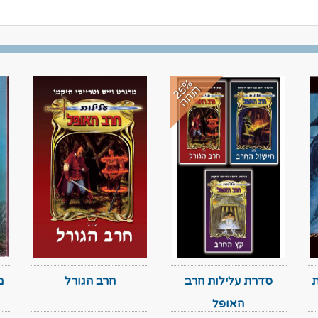
2
%
נ
ח
5
ה
ה
ת
סדרת עלילות חרב
חרב הגורל
האופל