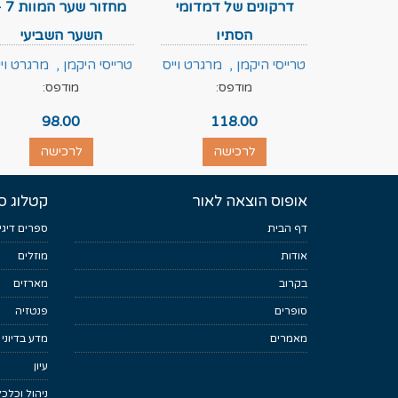
דרקונים של דמדומי
מחזור שער ה
הסתיו
השער השביעי
טרייסי היקמן
,
מרגרט וייס
טרייסי היקמן
,
מרגרט ויי
מודפס:
מודפס:
98.00
118.00
לרכישה
לרכישה
אופוס הוצאה לאור
קטלוג ס
דף הבית
ספרים דיגי
אודות
מוזלים
בקרוב
מארזים
סופרים
פנטזיה
מאמרים
מדע בדיוני
עיון
ניהול וכלכ