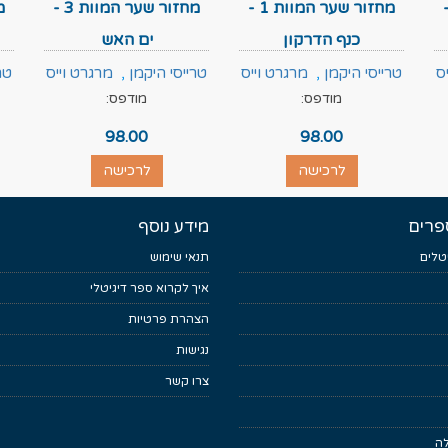
מוות 7 -
מחזור שער המוות 1 -
מחזור שער המוות 3 -
כנף הדרקון
ים האש
ס
טרייסי היקמן
,
מרגרט וייס
טרייסי היקמן
,
מרגרט וייס
טר
מודפס:
מודפס:
98.00
98.00
לרכישה
לרכישה
פרים
מידע נוסף
טלים
תנאי שימוש
איך לקרוא ספר דיגיטלי
הצהרת פרטיות
נגישות
צרו קשר
לה