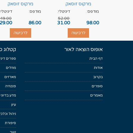
מרקוס זוסאק
מרקוס זוסאק
מודפס:
דיגיטלי:
מודפס:
דיגיטלי:
49.00
52.00
29.00
86.00
31.00
98.00
לרכישה
לרכישה
אופוס הוצאה לאור
קטלוג ס
דף הבית
ספרים דיגי
אודות
מוזלים
בקרוב
מארזים
סופרים
פנטזיה
מאמרים
מדע בדיוני
עיון
ניהול וכלכ
סיפורת
נוער