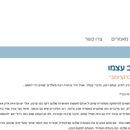
מאמרים
צרו קשר
 עצמו
ברקרומבי
רב דמיון, קוסם רטנן, ברברי קטלני, אציל יהיר ובחורה רבת מעללים יוצאים כדי לחפש...
זה כבר?
וצאים להרפתקה מסתורית שתוביל אותם לאנשהו והאישיות שלהם דקה כמו קרטון. אולי יש גם איזה אדון א
ם. הם מדברים כמו שחקנים באופרת סבון גרועה. רוב הסיכויים שיש גם נבואה, ואיזה נער צעיר שחי בחוו
אמיתיים ובטח יהיה גם איזה מגדל קסום, הרבה קרבות וקנוניות, ולא מן הנמנע שגם כמה כדורי אש יתעופפו
שהו אחר. אם אתם אוהבים את הפנטזיה שלכם מציאותית, אכזרית ועם הומור שחור ומעדיפים שהטוב והרע י
 שלכם, כמו בעולם האמיתי, הגעתם למקום הנכון.