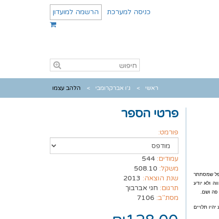
כניסה למערכת
הרשמה למועדון
ראשי
ג'ו אברקרומבי
הלהב עצמו
פרטי הספר
פורמט:
עמודים:
544
משקל:
508.10
ופל שמסתתר
שנת הוצאה:
2013
ה ולא יודע
תרגום:
חגי אברבוך
 פה ושם.
מסת"ב:
7106
היו תלויים