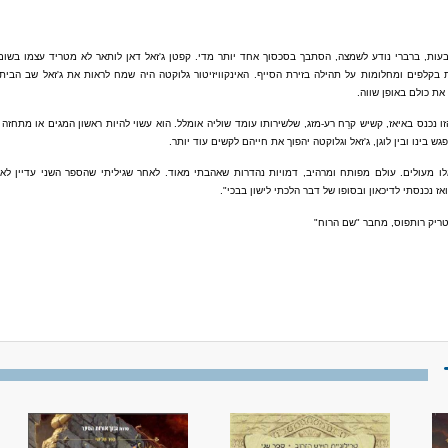
בעות, ברברי נודע לשמצה, הסתבך בסכסוך אחד יותר מדי. קפטן ג'זאל דאן לותאר לא מטריד עצמו בשום
 בקלפים ומחלומות על תהילה בזירת הסייף. האינקוויזיטור גלוקטה היה שמח לראות את ג'זאל שב הביתה
 את כולם
באופן שווה.
 נכנס באיאז, קשיש קרֵח רע-מזג, שלשירותו עומד שוליה אומלל. הוא עשוי להיות ראשון המגים או מתחזה 
גש בינו ובין לוגן, ג'זאל וגלוקטה יהפוך את חייהם לקשים עוד יותר.
ו מעולים. עולם מפותח ומרהיב, דמויות נהדרות שאהבתי מאוד. לאחר שגיליתי שהספר השני עדיין לא י
ז נכנסתי לדיכאון ובסופו של דבר הלכתי לישון בבכי".
ריק רותפוס, מחבר "שם הרוח"