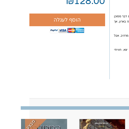
₪128.00
 דבר מסוכן
הוסף לעגלה
 בארון, אך
מרהיב, אבל
צא, חוויתי
מבצע