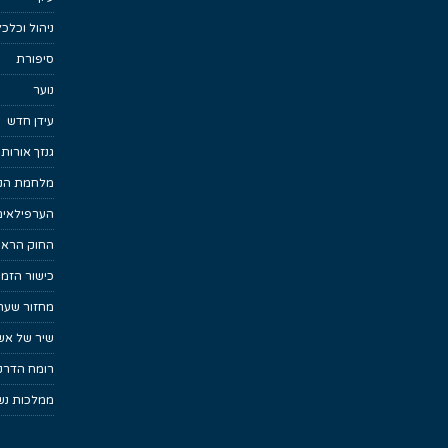
ניהול וכלכ
סיפורת
נוער
עידן חדש
גנזך אורות
מלחמת הנפ
הערפילאים
החוק הראש
כישור הזמן
מחזור שער
שיר של אש
רומח הדרקו
ממלכות נש