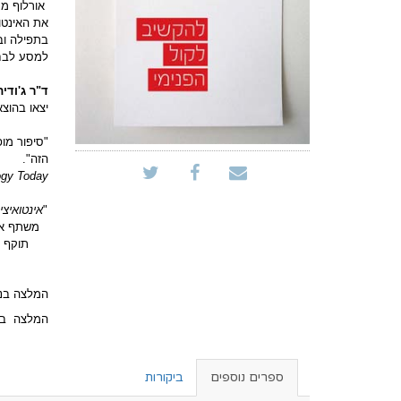
אורלוף מע
את האינטו
בתפילה וב
למסע לבחי
ד"ר ג'ודי
יצאו בהוצ
"סיפור מופ
הזה".
gy Today
"
אינטואיצי
משתף או
תוקף ל
המלצה בנ
המלצה בא
ספרים נוספים
ביקורות