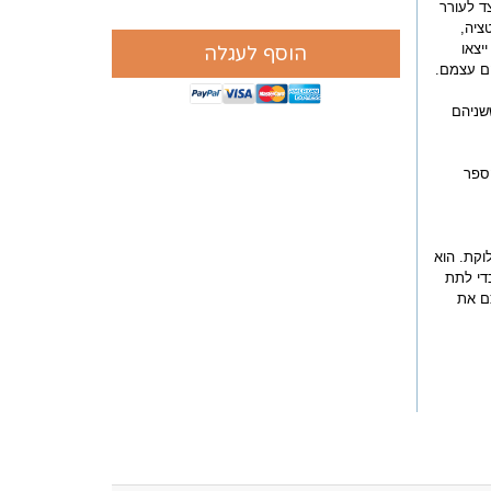
ד לעורר
ציה,
יצאו
הוסף לעגלה
הם עצמם.
שניהם
הספר
וקת. הוא
די לתת
כם את