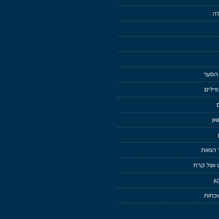
לה
 הסער
ילים
ון
 המוות
 ושל קרח
ן
כחות