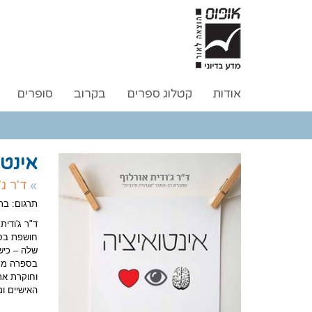
אודות
קטלוג ספרים
בקרוב
סופרים
אינטו
ד'ר ג
תרגום: בתי
ד"ר ג'ודי
חושפת בספ
שלה – כיש
בספרה מספ
וחוקרת את
האישיים ומ