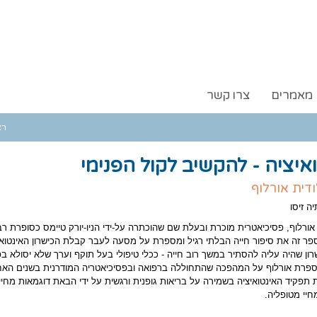
מאמרים
צרו קשר
רא
איציה - להקשיב לקול הפנימי
'ודית אורלוף
ה זיסו
ת אורלוף, פסיכיאטרית מוכרת ובעלת שם שהוכתרה על-ידי הניו-יורק טיימס כסופרת רב
ר זה את סיפור חייה הבלתי רגיל ומספרת על מסעה לעבר קבלת הכישרון האינטואי
רון שהיה עליה להסתיר במשך רוב חייה - ככלי טיפולי בעל תוקף וערך שלא יסולא בפ
רת אורלוף על המהפכה שהתחוללה ברפואה ובפסיכיאטריה המודרנית בשנים האח
 תפקיד האינטואיציה בשמירה על בריאות גופנית ורגשית על ידי הבאת דוגמאות מחיי
חיי מטופליה.