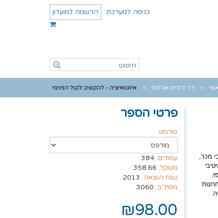
כניסה למערכת
הרשמה למועדון
שי
ד'ר ג'ודית אורלוף
אינטואיציה - להקשיב לקול הפנימי
פרטי הספר
פורמט:
י מכר,
עמודים:
384
טיבי
משקל:
358.66
ז.
שנת הוצאה:
2013
רונות
מסת"ב:
3060
ה
₪98.00