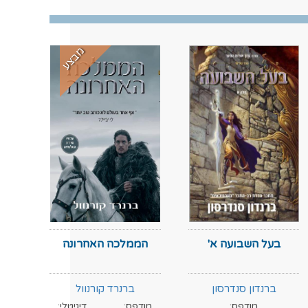
מבצע
בעל השבועה א'
הממלכה האחרונה
ברנדון סנדרסון
ברנרד קורנוול
מודפס:
מודפס:
דיגיטלי:
מוד