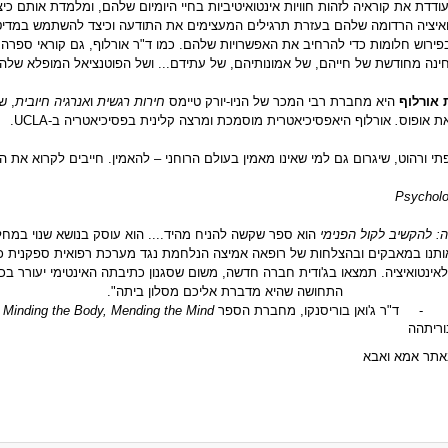
ודדת את קוראיה לזהות חוויות אינטואיטיביות בחיי היומיום שלהם, ומלמדת אותם כיצ
איציה הרדומה שלהם בעזרת תרגילים המעצימים את התודעה וכיצד להשתמש במדיט
פירוש חלומות כדי להרחיב את האפשרויות שלהם. כמו ד"ר אורלוף, גם קוראי ספרה י
נה מחודשת של חייהם, של אמונותיהם, של עתידם... ושל הפוטנציאל המופלא של
ת אורלוף
היא מחברת רבי המכר של הניו-יורק טיימס
חירות רגשית
ו
אנרגיה חיובית
, ש
את אופוס
.
אורלוף היאפסיכיאטרית מוסמכת ומרצה קלינית בפסיכיאטריה ב-
UCLA
.
תי ורהוט, שיגרום גם למי שאינו מאמין בעולם הרוחני – להאמין. חייבים לקרוא את 
Psycholo
ה: להקשיב לקול הפנימי
הוא ספר שקשה להניח מהיד.... הוא עוסק בנושא שנוי במחל
תנו במאבקים ובהצלחות של רופאה אמיצה הנלחמת נגד מערכת רפואית ספקנית כ
אינטואיציה. תמצאו בג'ודית חברה חדשה, משום שסגנון כתיבתה האינטימי יעורר ב
התחושה שהיא מדברת אליכם מסלון ביתה".
-
ד"ר ג'ואן בוריסנקו, מחברת הספר
Minding the Body, Mending the Mind
וריתהה
תר אמא ואבא