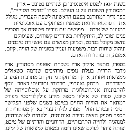
בשנת
למסע אינטנסיבי בן שנתיים בטיבט – ארץ
1934
המסתורין השוכנת על גג העולם. ספרו "
בטיבט
הסודית
",
ספר נדיר המתורגם בפעם הראשונה לשפה העברית, מגולל
את הרפתקאותיו ואת מפגשיו המרתקים עם אוכלוסייתה
המגוונת של טיבט – מפגשים עם נוודים פשוטים אך מסבירי
פנים וטובי לב, היתקלויות בשודדים קשוחים, שעיסוקם
נחשב מקובל בטיבט, וכמובן מפגשים עם אנשי דת טיבטים
וניהול שיחות רבות משמעות ועניין בסוגיות של הוויה, קיום,
אמונה, תרבות ורוח האדם.
בספרו, מתאר איליון ארץ נשכחת ואפופת מסתורין, ארץ
מדבר הררית בעלת נופים מרהיבים שנדמה כשאולים
ממציאות אחרת, ארץ המרוחקת מרחק רב מתרבות המערב
המודרנית – מרחק גאוגרפי, תרבותי ותודעתי כאחד. נוסף
להתבוננות אנתרופולוגית מרתקת על אוכלוסייתה של
טיבט, ספרו של איליון מספק מידע פולקלוריסטי מפורט
המתאר את הוויית החיים בטיבט בשנים שלפני הפלישה
הסינית ובטרם החל המערב לגלות עניין בארץ מסתורית זו.
הספר מספק הצצה נדירה ואותנטית, ולעתים לא-שגרתית,
למנהגיה ולחייה התרבותיים, הרוחניים והדתיים של טיבט,
ופותח צוהר לעולם שאינו דומה במאום למציאות של ימינו.