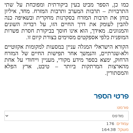
כמו כן, הספר מביט בעין ביקורתית ומפוכחת על שתי
התרבויות – תרבות המערב ותרבות המזרח. מחד, איליון
בוחן את תרבות המזרח בסקרנות מחקרית ובשאיפה כנה
להבין לעומק את דרך החיים הזו, על רבדיה השונים
והמגוונים. מאידך, הוא אינו חוסך בביקורת חסרת פשרות
המופנית כלפי אספקטים מסוימים בצורת קיום זו.
הקורא הישראלי המגלה עניין במסעות למקומות אקזוטיים
ולא-שגרתיים, והנמשך אחר תפישות החיים של המזרח
הרחוק, ימצא בספר מידע מקורי, מעניין וייחודי על אחת
מהארצות המרתקות ביותר – טיבט, ארץ הפלא
והמסתורין.
פרטי הספר
פורמט:
עמודים:
176
משקל:
164.38