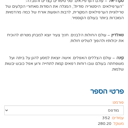
סקדריאל
– עולם הערפילאים. שני סיפורים קצרים והנובלה:
"הערפילאים: היסטוריה סודית", המגלה את הסודות מאחורי הקלעים של
טרילוגיית הערפילאים המקורית, לרבות הופעות אורח של כמה מהדמויות
המוכרות ביותר בעולם הקוסמיר.
טאלדיין
– עולם החולות הלבנים. חניך צעיר יוצא למבחן מטרתו להוכיח
את יכולותיו ולהפוך לשליט חולות.
קינה
– עולם הצללים האפלים. אישה יוצאת למסע להגן על ביתה ועל
משפחתה בעולם שבו רוחות רפאים קמות לתחייה ורוע אפל כובש יבשות
שלמות.
פרטי הספר
פורמט:
עמודים:
352
משקל:
280.20