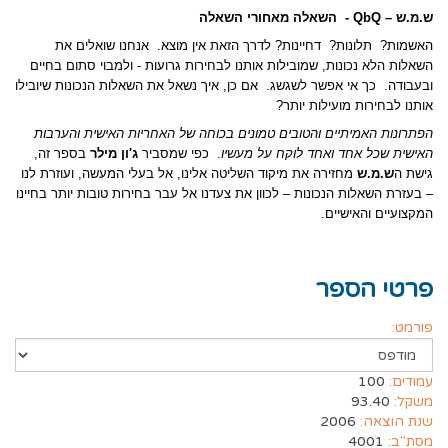
ש.מ.ש –
QbQ
- השאלה מאחורי השאלה
האשמות? תלונות? דחיינות? לדרך הזאת אין מוצא. אנחנו שואלים את
השאלות הלא נכונות, שמובילות אותנו לבחירות גרועות - ולמבוי סתום בחיים
ובעבודה. כך אי אפשר לשגשג. אם כן, איך נשאל את השאלות הנכונות שיובילו
אותנו לבחירות מועילות יותר?
הפתרונות האמיתיים והטובים טמונים בכוחה של האחריות האישית והערבות
האישית שכל אחד ואחד לוקח על מעשיו
. כפי שמסביר
ג'ון מילר
בספר זה,
גישת ה
ש.מ.ש
מחזירה את מיקוד השליטה אלינו, אל בעלי המעשה, ועוזרת לנו
– בעזרת השאלות הנכונות – לכוון את צעדנו אל עבר בחירות טובות יותר בחיינו
המקצועיים והאישיים.
פרטי הספר
פורמט:
עמודים:
100
משקל:
93.40
שנת הוצאה:
2006
מסת"ב:
4001