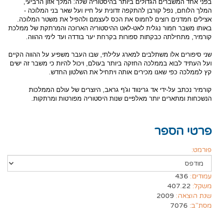
בפני אחד המשברים הגדולים ביותר בהיסטוריה שלה: המלך אזון הרביעי,
המלך הלוחם, נפל קורבן להתקפה זדונית על חייו ועל שאר בני המלוכה -
אצילים חמדנים רוצים לחמוס את הכס לעצמם ולהפיל את משטר המלוכה.
באותו משבר חמור נגלית לאט-לאט ההיסטוריה הארוכה והמרתקת של ממלכת
קורמיר, מתחילתה כבקתות ספורות בקרחת יער בודדה ועד לימי ההווה.
שני סיפורים אלו משתלבים למארג עלילתי, שבו העבר משפיע על ההווה הקיים
ועל העתיד לבוא בממלכה החזקה ביותר בעולם, ויכול להיות כי משבר זה ישים
קץ לממלכה כפי שאנו מכירים אותה ויתחיל את השלטון החדש.
קורמיר נכתב על-ידי אד גרינווד וג'ף גראב, היוצרים של עולם הממלכות
הנשכחות ומתארים יותר מאלפיים שנות היסטוריה מפורטות ומרתקות.
פרטי הספר
פורמט:
עמודים:
436
משקל:
407.22
שנת הוצאה:
2009
מסת"ב:
7076