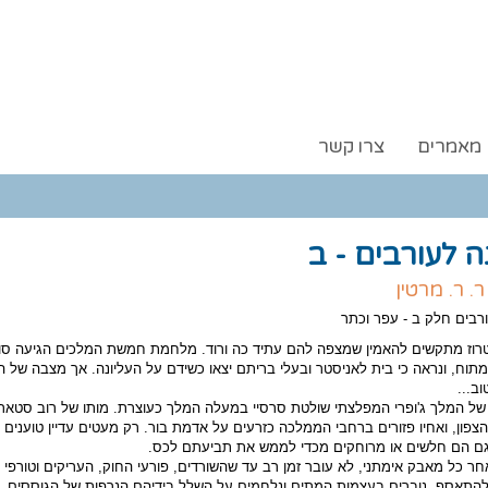
מאמרים
צרו קשר
 לעורבים - ב
 ר. ר. מרטין
בים חלק ב - עפר וכתר
טרוז מתקשים להאמין שמצפה להם עתיד כה ורוד. מלחמת חמשת המלכים הגיעה סו
תוח, ונראה כי בית לאניסטר ובעלי בריתם יצאו כשידם על העליונה. אך מצבה של 
וב...
של המלך ג'ופרי המפלצתי שולטת סרסיי במעלה המלך כעוצרת. מותו של רוב סטאר
הצפון, ואחיו פזורים ברחבי הממלכה כזרעים על אדמת בור. רק מעטים עדיין טוענים 
גם הם חלשים או מרוחקים מכדי לממש את תביעתם לכס.
חר כל מאבק אימתני, לא עובר זמן רב עד שהשורדים, פורעי החוק, העריקים וטורפי 
התאסף, נוברים בעצמות המתים ונלחמים על השלל בידיהם הנרפות של הגוססים.