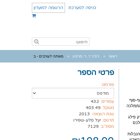
כניסה למערכת
הרשמה למועדון
ראשי
ג'ורג' ר. ר. מרטין
משתה לעורבים - ב
פרטי הספר
פורמט:
ף-סוף
עמודים:
432
הממלכה
משקל:
403.49
שנת הוצאה:
2013
ק פילג
תרגום:
יעל סלע-שפירו
לכס
מסת"ב:
7129
הנבלות
 בשבע