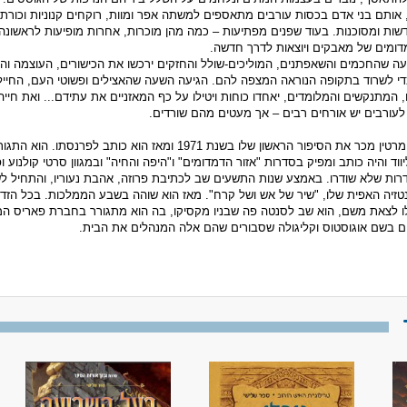
אותם בני אדם בכסות עורבים מתאספים למשתה אפר ומוות, רוקחים קנוניות וכורתי
שות ומסוכנות. בעוד שפנים מפתיעות – כמה מהן מוכרות, אחרות מופיעות לראשונה 
ומים של מאבקים ויוצאות לדרך חדשה.
ה שהחכמים והשאפתנים, המוליכים-שולל והחזקים ירכשו את הכישורים, העוצמה וה
די לשרוד בתקופה הנוראה המצפה להם. הגיעה השעה שהאצילים ופשוטי העם, החייל
 המתנקשים והמלומדים, יאחדו כוחות ויטילו על כף המאזניים את עתידם... ואת חייה
ורבים יש אורחים רבים – אך מעטים מהם שורדים.
ג'ורג' ר.ר. מרטין מכר את הסיפור הראשון שלו בשנת 1971 ומאז הוא כותב לפרנסתו. 
ווד והיה כותב ומפיק בסדרות "אזור הדמדומים" ו"היפה והחיה" ובמגוון סרטי קולנוע ו
דרות שלא שודרו. באמצע שנות התשעים שב לכתיבת פרוזה, אהבת נעוריו, והתחיל ל
זיה האפית שלו, "שיר של אש ושל קרח". מאז הוא שוהה בשבע הממלכות. בכל הזד
 לצאת משם, הוא שב לסנטה פה שבניו מקסיקו, בה הוא מתגורר בחברת פאריס ה
ים בשם אוגוסטוס וקליגולה שסבורים שהם אלה המנהלים את הבית.