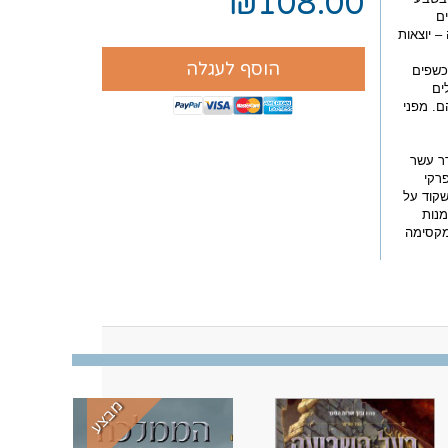
₪108.00
ם
– יוצאות
הוסף לעגלה
כשפים
ים
ם. מפני
הוא התגורר עשר
פרקי
שקוד על
מנות
מקסימה
מבצע