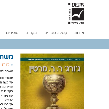
אודות
קטלוג ספרים
בקרוב
סופרים
משתה
ג'ורג'
משתה לעור
תושבי ווס
אל קצה המ
עדיין אינו ט
עקב מותו 
את מורדי 
הברזל – ו
אך כמו לא
מתחילים ל