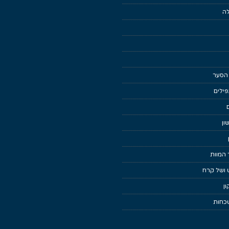
לה
 הסער
ילים
ון
 המוות
 ושל קרח
ן
כחות