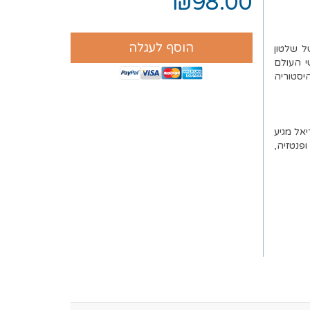
₪98.00
הוסף לעגלה
ל שלטון
י העולם
סטוריה
אל מגיע
פנטזיה,