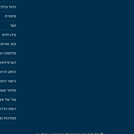
ניהול וכלכ
סיפורת
נוער
עידן חדש
גנזך אורות
מלחמת הנפ
הערפילאים
החוק הראש
כישור הזמן
מחזור שער
שיר של אש
רומח הדרקו
ממלכות נש