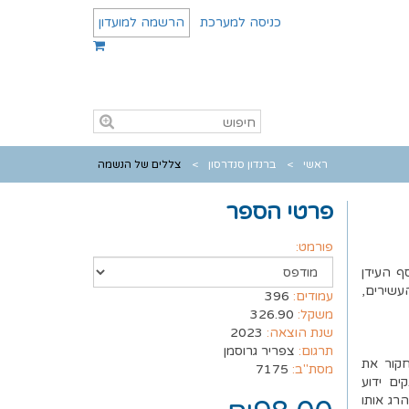
כניסה למערכת
הרשמה למועדון
ראשי
ברנדון סנדרסון
צללים של הנשמה
פרטי הספר
פורמט:
ף העידן
עשירים,
עמודים:
396
משקל:
326.90
שנת הוצאה:
2023
תרגום:
צפריר גרוסמן
חקור את
מסת"ב:
7175
ים ידוע
רג אותו