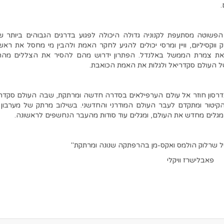
.
פשוטה מסתעפת לקנוניה גדולה היכולה לפגוע בדרגים הגבוהים ביותר ש
 ווקסיליום, וויין ומרסי יכולים להגיע לחקר האמת ולהבין מי מחסל את ראש
את צמרת הממשל באלנדל. הפתרון ידרוש מהם להסיר את הצללים מההי
ל העולם סקדריאל ולגלות את האמת הכואבת.
נדרסון חוזר אל עולם הערפילאים בסדרה חדשה ומרתקת, שבה העולם סקדרי
הקיטור ומתקדם לעבר העולם המודרני והחדשני. בשילוב מרתק של מערבון ו
מגלים מחדש את העולם, ומגלים עוד סודות מהעבר הנחשפים לראשונה.
ל שרלוק הולמס ואקס-מן בהרפתקה שנונה ומרתקת"
פאבלישרז וויקלי