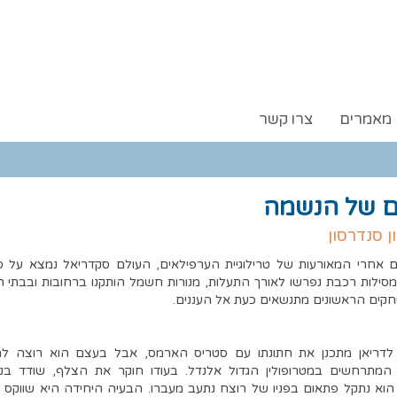
מאמרים
צרו קשר
ם של הנשמה
ן סנדרסון
שנים אחרי המאורעות של טרילוגיית הערפילאים, העולם סקדריאל נמצא על ס
 מסילות רכבת נפרשו לאורך התעלות, מנורות חשמל הותקנו ברחובות ובבתי ה
שחקים הראשונים מתנשאים כעת אל העננים.
ם לדריאן מתכנן את חתונתו עם סטריס הארמס, אבל בעצם הוא רוצה ל
מתרחשים במטרופולין הגדול אלנדל. בעודו חוקר את הצלף, שודד בנק
וא נתקל פתאום בפניו של רוצח נתעב מעברו. הבעיה היחידה היא שווקס ה